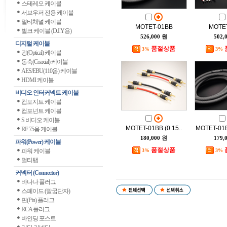
스테레오 케이블
서브우퍼 전용 케이블
멀티채널 케이블
MOTET-01BB
MOTE
벌크 케이블 (D.I.Y용)
526,000 원
502,
디지털 케이블
품절상품
3%
3%
광(Optical) 케이블
동축(Coaxial) 케이블
AES/EBU(110옴) 케이블
HDMI 케이블
비디오 인터커넥트 케이블
컴포지트 케이블
컴포넌트 케이블
S 비디오 케이블
MOTET-01BB (0.15..
MOTET-01
RF 75옴 케이블
180,000 원
179,
파워(Power) 케이블
품절상품
파워 케이블
3%
3%
멀티탭
커넥터 (Connector)
바나나 플러그
스페이드 (말굽단자)
핀(Pin) 플러그
RCA 플러그
바인딩 포스트