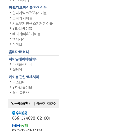
기타 커넥터
카 오디오 케이블 관련 상품
인터커넥트(RCA) 케이블
스피커 케이블
서브우퍼 전용 스피커 케이블
Y 타입 케이블
배터리(파워) 케이블
액세서리
터미널
옵티마 배터리
아이솔레이터/릴레이
아이솔레이터
릴레이
케이블 관련 액세서리
익스팬더
Y 타입 슬리브
열 수축튜브