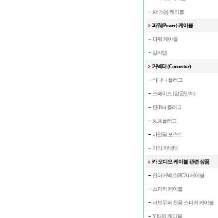
RF 75옴 케이블
파워(Power) 케이블
파워 케이블
멀티탭
커넥터 (Connector)
바나나 플러그
스페이드 (말굽단자)
핀(Pin) 플러그
RCA 플러그
바인딩 포스트
기타 커넥터
카 오디오 케이블 관련 상품
인터커넥트(RCA) 케이블
스피커 케이블
서브우퍼 전용 스피커 케이블
Y 타입 케이블