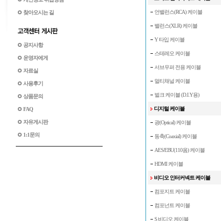
언밸런스(RCA) 케이블
찾아오시는 길
밸런스(XLR) 케이블
Y 타입 케이블
공지사항
스테레오 케이블
운영자에게
서브우퍼 전용 케이블
자료실
멀티채널 케이블
사용후기
벌크 케이블 (D.I.Y용)
상품문의
디지털 케이블
FAQ
자유게시판
광(Optical) 케이블
1:1문의
동축(Coaxial) 케이블
AES/EBU(110옴) 케이블
HDMI 케이블
비디오 인터커넥트 케이블
컴포지트 케이블
컴포넌트 케이블
S 비디오 케이블