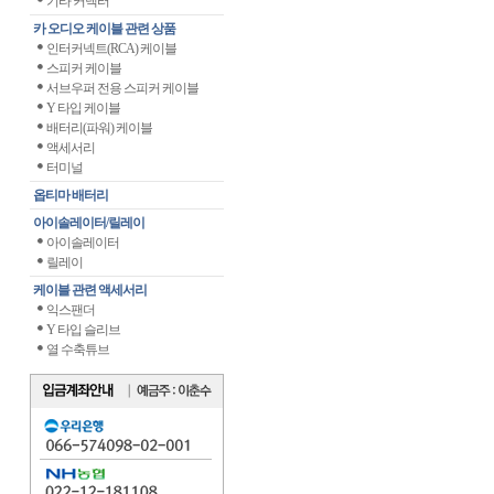
기타 커넥터
카 오디오 케이블 관련 상품
인터커넥트(RCA) 케이블
스피커 케이블
서브우퍼 전용 스피커 케이블
Y 타입 케이블
배터리(파워) 케이블
액세서리
터미널
옵티마 배터리
아이솔레이터/릴레이
아이솔레이터
릴레이
케이블 관련 액세서리
익스팬더
Y 타입 슬리브
열 수축튜브