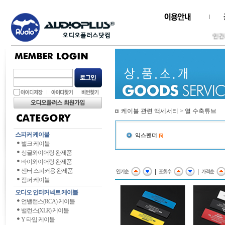
인간과
케이블 관련 액세서리
>
열 수축튜브
스피커 케이블
익스팬더
[5]
벌크 케이블
싱글와이어링 완제품
바이와이어링 완제품
센터 스피커용 완제품
|
|
점퍼 케이블
오디오 인터커넥트 케이블
언밸런스(RCA) 케이블
밸런스(XLR) 케이블
Y 타입 케이블