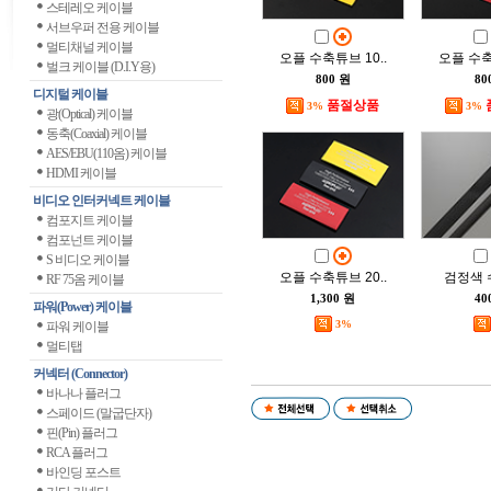
스테레오 케이블
서브우퍼 전용 케이블
멀티채널 케이블
오플 수축튜브 10..
오플 수축
벌크 케이블 (D.I.Y용)
800 원
80
디지털 케이블
품절상품
3%
3%
광(Optical) 케이블
동축(Coaxial) 케이블
AES/EBU(110옴) 케이블
HDMI 케이블
비디오 인터커넥트 케이블
컴포지트 케이블
컴포넌트 케이블
S 비디오 케이블
오플 수축튜브 20..
검정색
RF 75옴 케이블
1,300 원
40
파워(Power) 케이블
3%
파워 케이블
멀티탭
커넥터 (Connector)
바나나 플러그
스페이드 (말굽단자)
핀(Pin) 플러그
RCA 플러그
바인딩 포스트