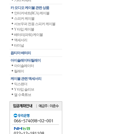
기타 커넥터
카 오디오 케이블 관련 상품
인터커넥트(RCA) 케이블
스피커 케이블
서브우퍼 전용 스피커 케이블
Y 타입 케이블
배터리(파워) 케이블
액세서리
터미널
옵티마 배터리
아이솔레이터/릴레이
아이솔레이터
릴레이
케이블 관련 액세서리
익스팬더
Y 타입 슬리브
열 수축튜브