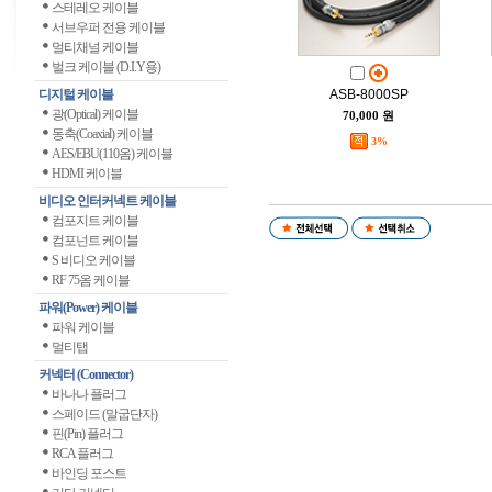
스테레오 케이블
서브우퍼 전용 케이블
멀티채널 케이블
벌크 케이블 (D.I.Y용)
디지털 케이블
ASB-8000SP
광(Optical) 케이블
70,000 원
동축(Coaxial) 케이블
3%
AES/EBU(110옴) 케이블
HDMI 케이블
비디오 인터커넥트 케이블
컴포지트 케이블
컴포넌트 케이블
S 비디오 케이블
RF 75옴 케이블
파워(Power) 케이블
파워 케이블
멀티탭
커넥터 (Connector)
바나나 플러그
스페이드 (말굽단자)
핀(Pin) 플러그
RCA 플러그
바인딩 포스트