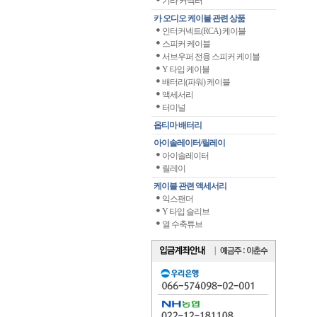
기타 커넥터
카 오디오 케이블 관련 상품
인터커넥트(RCA) 케이블
스피커 케이블
서브우퍼 전용 스피커 케이블
Y 타입 케이블
배터리(파워) 케이블
액세서리
터미널
옵티마 배터리
아이솔레이터/릴레이
아이솔레이터
릴레이
케이블 관련 액세서리
익스팬더
Y 타입 슬리브
열 수축튜브