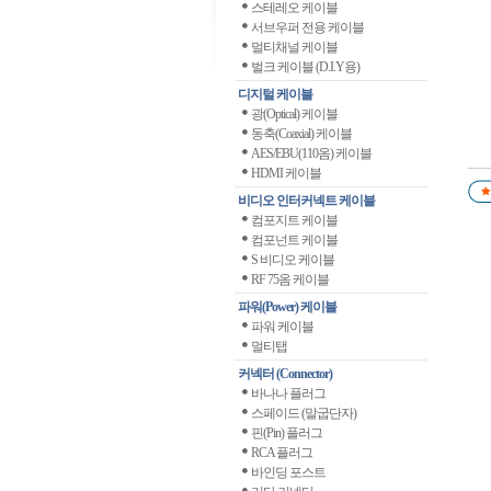
스테레오 케이블
서브우퍼 전용 케이블
멀티채널 케이블
벌크 케이블 (D.I.Y용)
디지털 케이블
광(Optical) 케이블
동축(Coaxial) 케이블
AES/EBU(110옴) 케이블
HDMI 케이블
비디오 인터커넥트 케이블
컴포지트 케이블
컴포넌트 케이블
S 비디오 케이블
RF 75옴 케이블
파워(Power) 케이블
파워 케이블
멀티탭
커넥터 (Connector)
바나나 플러그
스페이드 (말굽단자)
핀(Pin) 플러그
RCA 플러그
바인딩 포스트