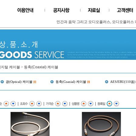
인간과 음악 그리고 오디오플러스, 오디오플러스 케
디지털 케이블
>
동축(Coaxial) 케이블
광(Optical) 케이블
동축(Coaxial) 케이블
AES/EBU(110옴
[1]
[3]
|
|
|
|