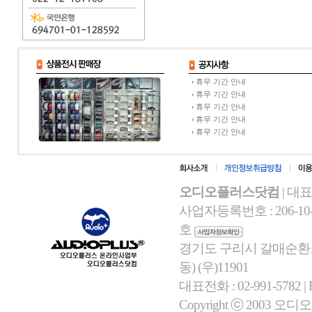
휴무 기간 안내
휴무 기간 안내
휴무 기간 안내
휴무 기간 안내
휴무 기간 안내
오디오플러스닷컴
| 대
사업자등록번호 : 206-10-
호
경기도 구리시 갈매순환로 
동) (우)11901
대표전화 : 02-991-5782 | Fa
Copyright ⓒ 2003 오디오플