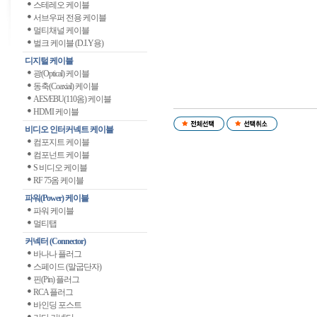
스테레오 케이블
서브우퍼 전용 케이블
멀티채널 케이블
벌크 케이블 (D.I.Y용)
디지털 케이블
광(Optical) 케이블
동축(Coaxial) 케이블
AES/EBU(110옴) 케이블
HDMI 케이블
비디오 인터커넥트 케이블
컴포지트 케이블
컴포넌트 케이블
S 비디오 케이블
RF 75옴 케이블
파워(Power) 케이블
파워 케이블
멀티탭
커넥터 (Connector)
바나나 플러그
스페이드 (말굽단자)
핀(Pin) 플러그
RCA 플러그
바인딩 포스트