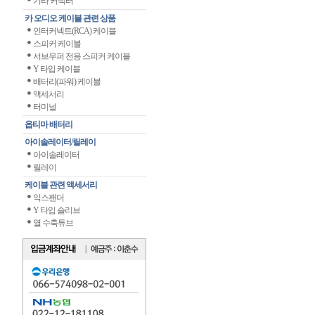
기타 커넥터
카 오디오 케이블 관련 상품
인터커넥트(RCA) 케이블
스피커 케이블
서브우퍼 전용 스피커 케이블
Y 타입 케이블
배터리(파워) 케이블
액세서리
터미널
옵티마 배터리
아이솔레이터/릴레이
아이솔레이터
릴레이
케이블 관련 액세서리
익스팬더
Y 타입 슬리브
열 수축튜브