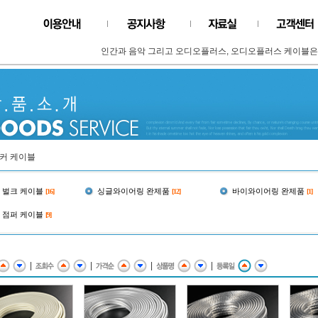
인간과 음악 그리고 오디오플러스, 오디오플러스 케이블은 음
커 케이블
벌크 케이블
싱글와이어링 완제품
바이와이어링 완제품
[16]
[12]
[1]
점퍼 케이블
[9]
|
|
|
|