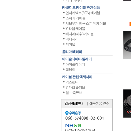
기타 커넥터
카 오디오 케이블 관련 상품
인터커넥트(RCA) 케이블
스피커 케이블
서브우퍼 전용 스피커 케이블
Y 타입 케이블
배터리(파워) 케이블
액세서리
터미널
옵티마 배터리
아이솔레이터/릴레이
아이솔레이터
릴레이
케이블 관련 액세서리
익스팬더
Y 타입 슬리브
열 수축튜브