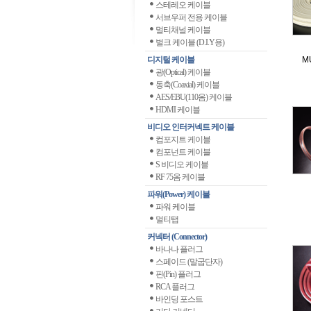
스테레오 케이블
서브우퍼 전용 케이블
멀티채널 케이블
벌크 케이블 (D.I.Y용)
디지털 케이블
M
광(Optical) 케이블
동축(Coaxial) 케이블
AES/EBU(110옴) 케이블
HDMI 케이블
비디오 인터커넥트 케이블
컴포지트 케이블
컴포넌트 케이블
S 비디오 케이블
RF 75옴 케이블
파워(Power) 케이블
파워 케이블
멀티탭
커넥터 (Connector)
바나나 플러그
스페이드 (말굽단자)
핀(Pin) 플러그
RCA 플러그
바인딩 포스트