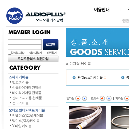
인간과
디지털 케이블
스피커 케이블
광(Optical) 케이블
동
[1]
벌크 케이블
싱글와이어링 완제품
바이와이어링 완제품
센터 스피커용 완제품
|
|
점퍼 케이블
오디오 인터커넥트 케이블
언밸런스(RCA) 케이블
밸런스(XLR) 케이블
Y 타입 케이블