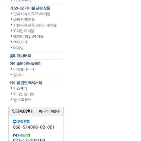
기타 커넥터
카 오디오 케이블 관련 상품
인터커넥트(RCA) 케이블
스피커 케이블
서브우퍼 전용 스피커 케이블
Y 타입 케이블
배터리(파워) 케이블
액세서리
터미널
옵티마 배터리
아이솔레이터/릴레이
아이솔레이터
릴레이
케이블 관련 액세서리
익스팬더
Y 타입 슬리브
열 수축튜브