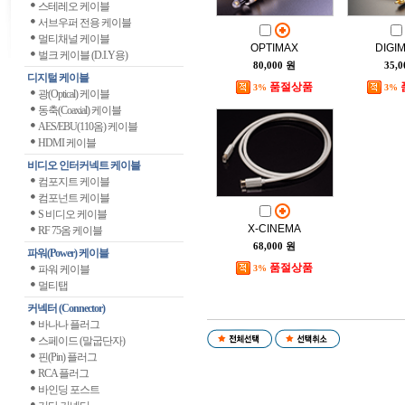
스테레오 케이블
서브우퍼 전용 케이블
멀티채널 케이블
OPTIMAX
DIGI
벌크 케이블 (D.I.Y용)
80,000 원
35,
디지털 케이블
품절상품
3%
3%
광(Optical) 케이블
동축(Coaxial) 케이블
AES/EBU(110옴) 케이블
HDMI 케이블
비디오 인터커넥트 케이블
컴포지트 케이블
컴포넌트 케이블
S 비디오 케이블
X-CINEMA
RF 75옴 케이블
68,000 원
파워(Power) 케이블
품절상품
파워 케이블
3%
멀티탭
커넥터 (Connector)
바나나 플러그
스페이드 (말굽단자)
핀(Pin) 플러그
RCA 플러그
바인딩 포스트