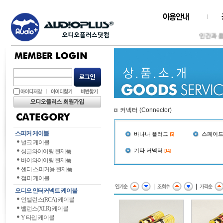
인간과 음악
커넥터 (Connector)
스피커 케이블
바나나 플러그
스페이드
[5]
벌크 케이블
기타 커넥터
싱글와이어링 완제품
[14]
바이와이어링 완제품
센터 스피커용 완제품
점퍼 케이블
|
|
오디오 인터커넥트 케이블
언밸런스(RCA) 케이블
밸런스(XLR) 케이블
Y 타입 케이블