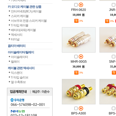
기타 커넥터
카 오디오 케이블 관련 상품
FRH-0620
JNR
인터커넥트(RCA) 케이블
10,000 원
10,
스피커 케이블
서브우퍼 전용 스피커 케이블
3%
3%
Y 타입 케이블
배터리(파워) 케이블
액세서리
터미널
옵티마 배터리
아이솔레이터/릴레이
아이솔레이터
릴레이
MHR-00G5
SNF
30,000 원
35,
케이블 관련 액세서리
익스팬더
3%
Y 타입 슬리브
열 수축튜브
BPS-A300
BPS