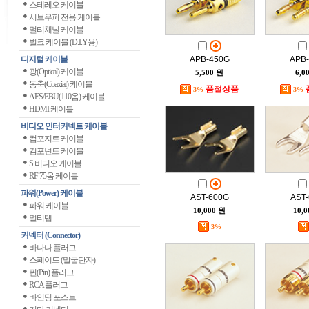
스테레오 케이블
서브우퍼 전용 케이블
멀티채널 케이블
벌크 케이블 (D.I.Y용)
디지털 케이블
APB-450G
APB
광(Optical) 케이블
5,500 원
6,0
동축(Coaxial) 케이블
품절상품
3%
3%
AES/EBU(110옴) 케이블
HDMI 케이블
비디오 인터커넥트 케이블
컴포지트 케이블
컴포넌트 케이블
S 비디오 케이블
RF 75옴 케이블
파워(Power) 케이블
AST-600G
AST
파워 케이블
10,000 원
10,
멀티탭
3%
커넥터 (Connector)
바나나 플러그
스페이드 (말굽단자)
핀(Pin) 플러그
RCA 플러그
바인딩 포스트