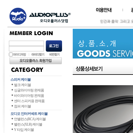
인간과 음악 그리고 오디오플
스피커 케이블
벌크 케이블
싱글와이어링 완제품
바이와이어링 완제품
센터 스피커용 완제품
점퍼 케이블
오디오 인터커넥트 케이블
언밸런스(RCA) 케이블
밸런스(XLR) 케이블
Y 타입 케이블