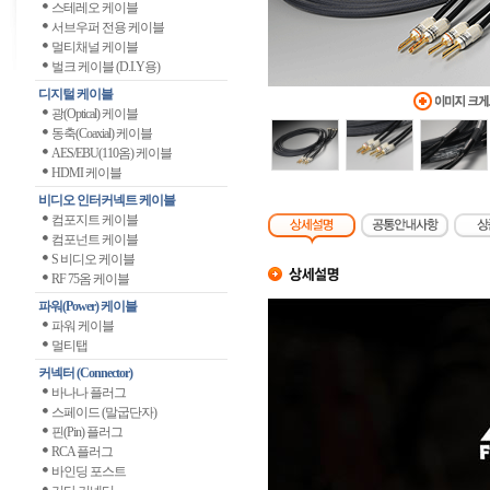
스테레오 케이블
서브우퍼 전용 케이블
멀티채널 케이블
벌크 케이블 (D.I.Y용)
디지털 케이블
광(Optical) 케이블
동축(Coaxial) 케이블
AES/EBU(110옴) 케이블
HDMI 케이블
비디오 인터커넥트 케이블
컴포지트 케이블
컴포넌트 케이블
S 비디오 케이블
RF 75옴 케이블
파워(Power) 케이블
파워 케이블
멀티탭
커넥터 (Connector)
바나나 플러그
스페이드 (말굽단자)
핀(Pin) 플러그
RCA 플러그
바인딩 포스트