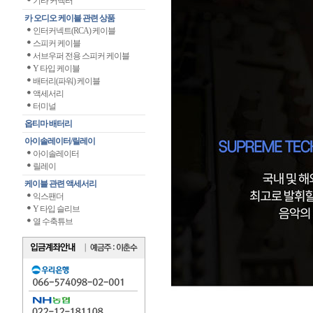
기타 커넥터
카 오디오 케이블 관련 상품
인터커넥트(RCA) 케이블
스피커 케이블
서브우퍼 전용 스피커 케이블
Y 타입 케이블
배터리(파워) 케이블
액세서리
터미널
옵티마 배터리
아이솔레이터/릴레이
아이솔레이터
릴레이
케이블 관련 액세서리
익스팬더
Y 타입 슬리브
열 수축튜브