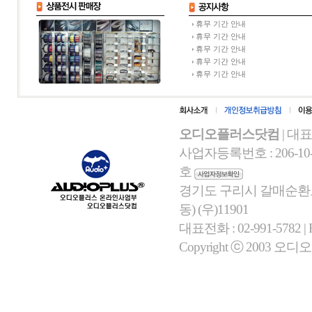
휴무 기간 안내
휴무 기간 안내
휴무 기간 안내
휴무 기간 안내
휴무 기간 안내
오디오플러스닷컴
| 대
사업자등록번호 : 206-10-
호
경기도 구리시 갈매순환로 
동) (우)11901
대표전화 : 02-991-5782 | Fa
Copyright ⓒ 2003 오디오플