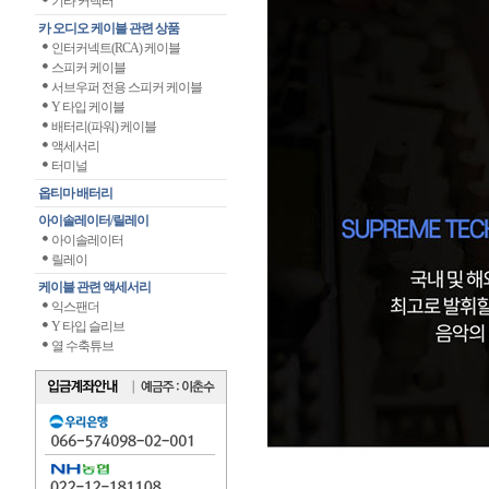
기타 커넥터
카 오디오 케이블 관련 상품
인터커넥트(RCA) 케이블
스피커 케이블
서브우퍼 전용 스피커 케이블
Y 타입 케이블
배터리(파워) 케이블
액세서리
터미널
옵티마 배터리
아이솔레이터/릴레이
아이솔레이터
릴레이
케이블 관련 액세서리
익스팬더
Y 타입 슬리브
열 수축튜브