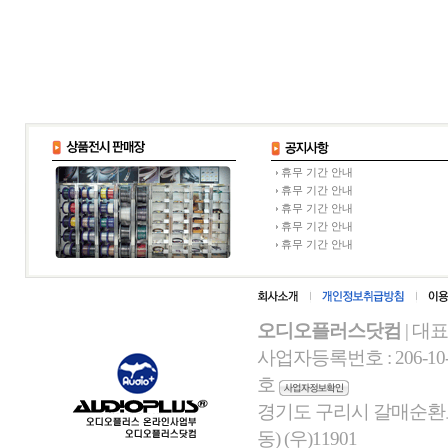
휴무 기간 안내
휴무 기간 안내
휴무 기간 안내
휴무 기간 안내
휴무 기간 안내
오디오플러스닷컴
| 대
사업자등록번호 : 206-10-
호
경기도 구리시 갈매순환로 
동) (우)11901