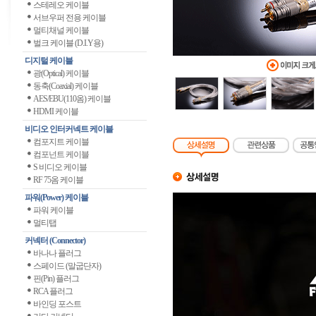
스테레오 케이블
서브우퍼 전용 케이블
멀티채널 케이블
벌크 케이블 (D.I.Y용)
디지털 케이블
광(Optical) 케이블
동축(Coaxial) 케이블
AES/EBU(110옴) 케이블
HDMI 케이블
비디오 인터커넥트 케이블
컴포지트 케이블
컴포넌트 케이블
S 비디오 케이블
RF 75옴 케이블
파워(Power) 케이블
파워 케이블
멀티탭
커넥터 (Connector)
바나나 플러그
스페이드 (말굽단자)
핀(Pin) 플러그
RCA 플러그
바인딩 포스트