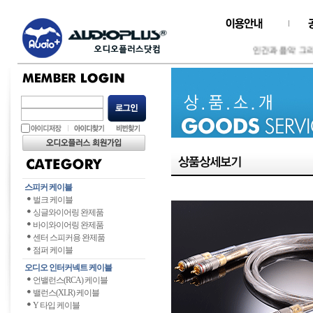
인간과 음악 그리고 오
스피커 케이블
벌크 케이블
싱글와이어링 완제품
바이와이어링 완제품
센터 스피커용 완제품
점퍼 케이블
오디오 인터커넥트 케이블
언밸런스(RCA) 케이블
밸런스(XLR) 케이블
Y 타입 케이블